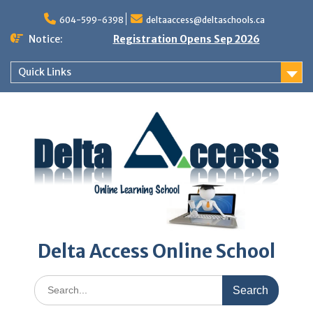
Skip
to
604-599-6398
deltaaccess@deltaschools.ca
content
Notice:
Registration Opens Sep 2026
Quick Links
Delta Access Online School
Search
for: